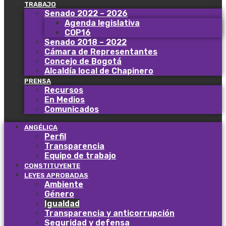
TRABAJO
Senado 2022 – 2026
Agenda legislativa
COP16
Senado 2018 – 2022
Cámara de Representantes
Concejo de Bogotá
Alcaldía local de Chapinero
PRENSA
Recursos
En Medios
Comunicados
ANGÉLICA
Perfil
Transparencia
Equipo de trabajo
CONSTITUYENTE
LEYES APROBADAS
Ambiente
Género
Igualdad
Transparencia y anticorrupción
Seguridad y defensa