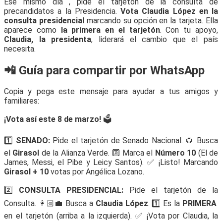
Ese mismo día , pide el tarjetón de la consulta de
precandidatos a la Presidencia.
Vota Claudia López en la
consulta presidencial
marcando su opción en la tarjeta. Ella
aparece como
la primera en el tarjetón
. Con tu apoyo,
Claudia, la presidenta
, liderará el cambio que el país
necesita.
📲 Guía para compartir por WhatsApp
Copia y pega este mensaje para ayudar a tus amigos y
familiares:
¡Vota así este 8 de marzo!
🗳️
1️⃣
SENADO:
Pide el tarjetón de Senado Nacional. 🌻 Busca
el
Girasol
de la Alianza Verde. 🔟 Marca el
Número 10
(El de
James, Messi, el Pibe y Leicy Santos). ✅ ¡Listo! Marcando
Girasol + 10
votas por Angélica Lozano.
2️⃣
CONSULTA PRESIDENCIAL:
Pide el tarjetón de la
Consulta. 👩🏻‍💼 Busca a
Claudia López
. 1️⃣ Es la
PRIMERA
en el tarjetón (arriba a la izquierda). ✅ ¡Vota por Claudia, la