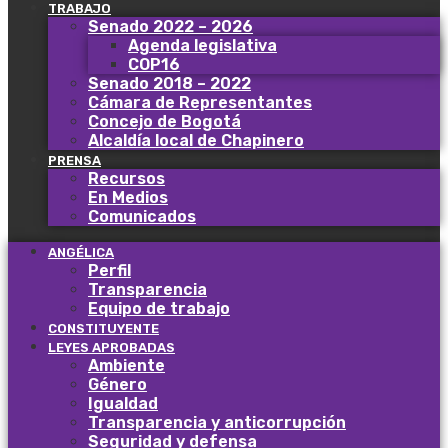
TRABAJO
Senado 2022 – 2026
Agenda legislativa
COP16
Senado 2018 – 2022
Cámara de Representantes
Concejo de Bogotá
Alcaldía local de Chapinero
PRENSA
Recursos
En Medios
Comunicados
ANGÉLICA
Perfil
Transparencia
Equipo de trabajo
CONSTITUYENTE
LEYES APROBADAS
Ambiente
Género
Igualdad
Transparencia y anticorrupción
Seguridad y defensa