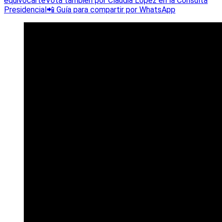
equivocarte
Vota también por Claudia López en la Consulta
Presidencial
📲 Guía para compartir por WhatsApp