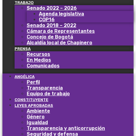
TRABAJO
Senado 2022 – 2026
Agenda legislativa
COP16
Senado 2018 – 2022
Cámara de Representantes
Concejo de Bogotá
Alcaldía local de Chapinero
PRENSA
Recursos
En Medios
Comunicados
ANGÉLICA
Perfil
Transparencia
Equipo de trabajo
CONSTITUYENTE
LEYES APROBADAS
Ambiente
Género
Igualdad
Transparencia y anticorrupción
Seguridad y defensa